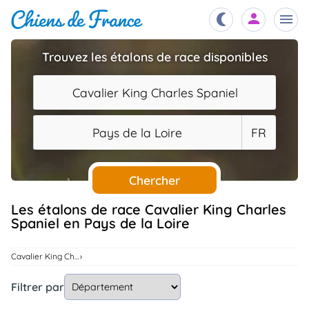
Trouvez les étalons de race disponibles
Chiots
nibles,
Cavalier King Charles Spaniel
aître
Éleveurs
Pays de la Loire
FR
es et
mations
Étalons
ous
es
Chercher
les
po..
Chiens
Les étalons de race Cavalier King Charles
Spaniel en Pays de la Loire
ndre,
gree,
..
Services
Cavalier King Charles Spaniel
tteurs,
ons ..
Filtrer par
Assurances