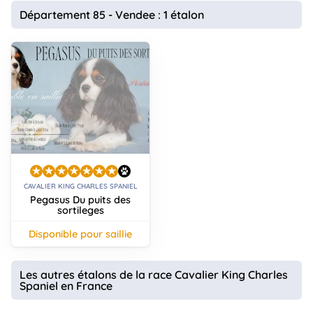
animo
Département 85 - Vendee : 1 étalon
Connexion
Ou
éez
tre
mpte
CAVALIER KING CHARLES SPANIEL
Pegasus Du puits des
sortileges
disponible pour saillie
Les autres étalons de la race Cavalier King Charles
Spaniel en France