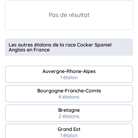
animo
Connexion
Pas de résultat
Ou
éez
tre
mpte
Les autres étalons de la race Cocker Spaniel
Anglais en France
Auvergne-Rhone-Alpes
1 étalon
Bourgogne-Franche-Comte
4 étalons
Bretagne
2 étalons
Grand Est
1 étalon