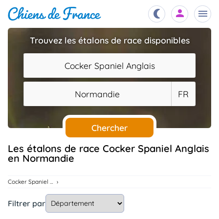
Trouvez les étalons de race disponibles
Chiots
nibles,
Cocker Spaniel Anglais
aître
Éleveurs
Normandie
FR
es et
mations
Étalons
ous
es
Chercher
les
po..
Chiens
Les étalons de race Cocker Spaniel Anglais
en Normandie
ndre,
gree,
..
Services
Cocker Spaniel Anglais
tteurs,
ons ..
Filtrer par
Assurances