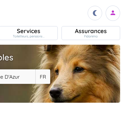
Services
Assurances
Toiletteurs, pensions ..
Fidanimo
bles
e D'Azur
FR