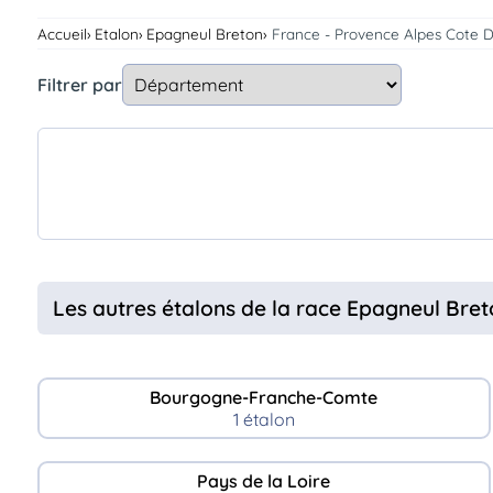
Assurances
Accueil
Etalon
Epagneul Breton
France - Provence Alpes Cote D
animo
Connexion
Filtrer par
Ou
éez
tre
mpte
Les autres étalons de la race Epagneul Bre
Bourgogne-Franche-Comte
1 étalon
Pays de la Loire