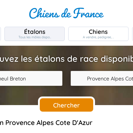
Étalons
Chiens
Tous les mâles dispo..
A vendre, pedigree, ..
uvez les étalons de race disponi
eul Breton
Provence Alpes Cot
Chercher
en Provence Alpes Cote D'Azur