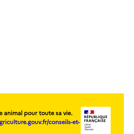
e animal pour toute sa vie.
griculture.gouv.fr/conseils-et-