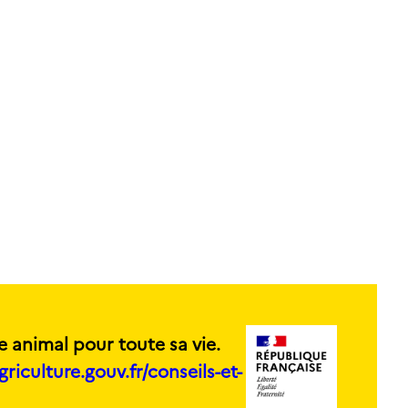
e animal pour toute sa vie.
griculture.gouv.fr/conseils-et-