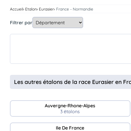
Assurances
Accueil
Etalon
Eurasier
France - Normandie
animo
Connexion
Filtrer par
Ou
éez
tre
mpte
Les autres étalons de la race Eurasier en Fr
Auvergne-Rhone-Alpes
3 étalons
Ile De France