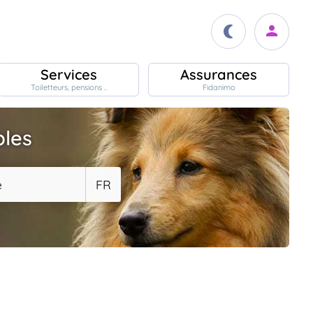
Services
Assurances
Toiletteurs, pensions ..
Fidanimo
bles
e
FR