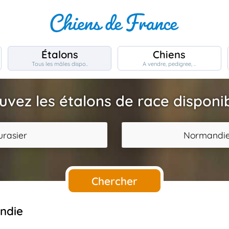
Étalons
Chiens
Tous les mâles dispo..
A vendre, pedigree, ..
uvez les étalons de race disponi
urasier
Normandi
Chercher
andie