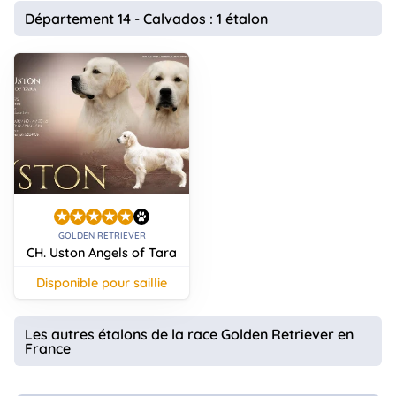
animo
Département 14 - Calvados : 1 étalon
Connexion
Ou
éez
tre
mpte
GOLDEN RETRIEVER
CH. Uston Angels of Tara
disponible pour saillie
Les autres étalons de la race Golden Retriever en
France