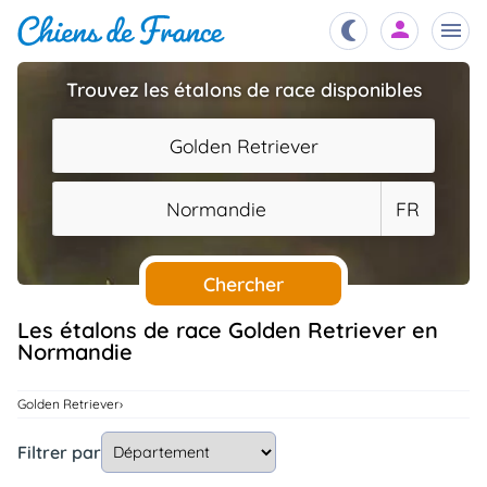
Trouvez les étalons de race disponibles
Chiots
nibles,
Golden Retriever
aître
Éleveurs
Normandie
FR
es et
mations
Étalons
ous
es
Chercher
les
po..
Chiens
Les étalons de race Golden Retriever en
Normandie
ndre,
gree,
..
Services
Golden Retriever
tteurs,
ons ..
Filtrer par
Assurances