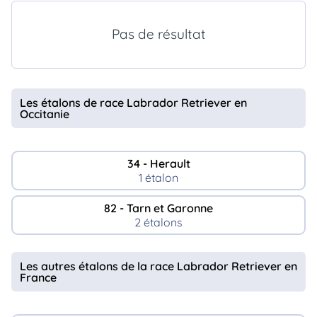
animo
Connexion
Pas de résultat
Ou
éez
tre
mpte
Les étalons de race Labrador Retriever en
Occitanie
34 - Herault
1 étalon
82 - Tarn et Garonne
2 étalons
Les autres étalons de la race Labrador Retriever en
France