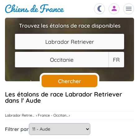
Trouvez les étalons de race disponibles
Chiots
nibles,
Labrador Retriever
aître
Éleveurs
Occitanie
FR
es et
mations
Étalons
ous
es
Chercher
les
po..
Chiens
Les étalons de race Labrador Retriever
dans l' Aude
ndre,
gree,
..
Services
Labrador Retriever
France - Occitanie
tteurs,
ons ..
Filtrer par
Assurances