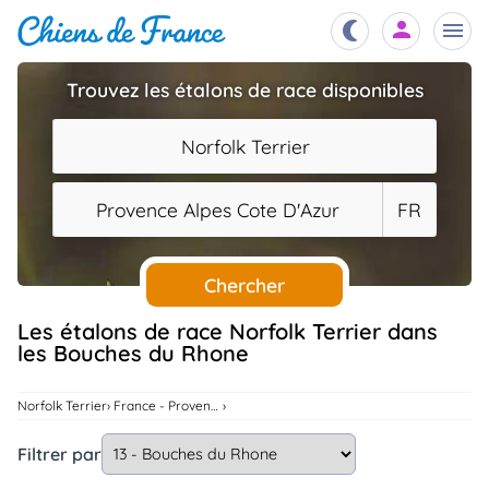
Trouvez les étalons de race disponibles
Chiots
nibles,
Norfolk Terrier
aître
Éleveurs
Provence Alpes Cote D'Azur
FR
es et
mations
Étalons
ous
es
Chercher
les
po..
Chiens
Les étalons de race Norfolk Terrier dans
les Bouches du Rhone
ndre,
gree,
..
Services
Norfolk Terrier
France - Provence Alpes Cote D'Azur
tteurs,
ons ..
Filtrer par
Assurances