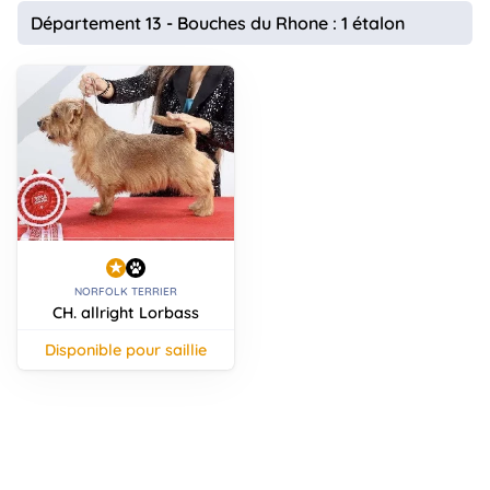
animo
Département 13 - Bouches du Rhone : 1 étalon
Connexion
Ou
éez
tre
mpte
NORFOLK TERRIER
CH. allright Lorbass
disponible pour saillie