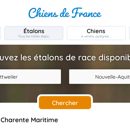
Étalons
Chiens
Tous les mâles dispo..
A vendre, pedigree, ..
uvez les étalons de race disponi
ttweiler
Nouvelle-Aquit
Chercher
a Charente Maritime