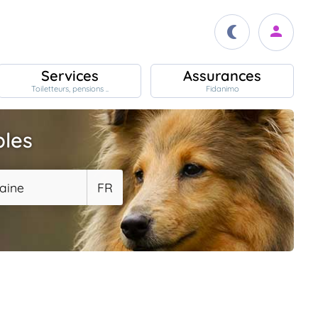
Services
Assurances
Toiletteurs, pensions ..
Fidanimo
bles
aine
FR