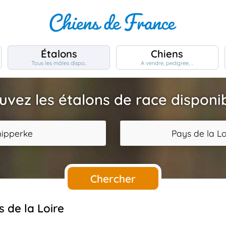
Étalons
Chiens
Tous les mâles dispo..
A vendre, pedigree, ..
uvez les étalons de race disponi
hipperke
Pays de la Lo
Chercher
 de la Loire