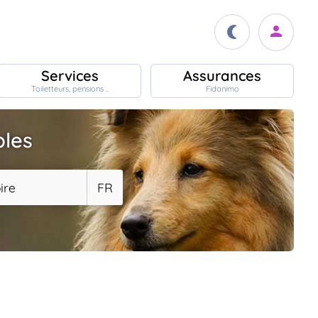
Services
Assurances
Toiletteurs, pensions ..
Fidanimo
bles
ire
FR