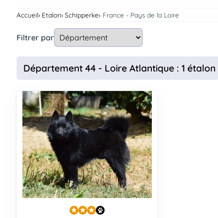
Assurances
Accueil
Etalon
Schipperke
France - Pays de la Loire
animo
Connexion
Filtrer par
Ou
éez
tre
Département 44 - Loire Atlantique : 1 étalon
mpte