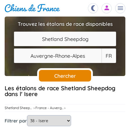
Trouvez les étalons de race disponibles
Chiots
nibles,
Shetland Sheepdog
aître
Éleveurs
Auvergne-Rhone-Alpes
FR
es et
mations
Étalons
ous
es
Chercher
les
po..
Chiens
Les étalons de race Shetland Sheepdog
dans l' Isere
ndre,
gree,
..
Services
Shetland Sheepdog
France - Auvergne-Rhone-Alpes
tteurs,
ons ..
Filtrer par
Assurances