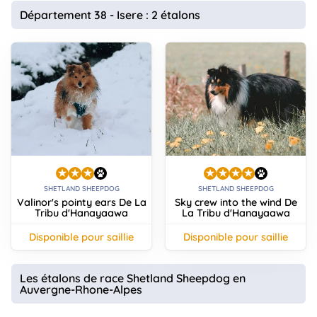
animo
Département 38 - Isere : 2 étalons
Connexion
Ou
éez
tre
mpte
SHETLAND SHEEPDOG
SHETLAND SHEEPDOG
Valinor's pointy ears De La
Sky crew into the wind De
Tribu d'Hanayaawa
La Tribu d'Hanayaawa
disponible pour saillie
disponible pour saillie
Les étalons de race Shetland Sheepdog en
Auvergne-Rhone-Alpes