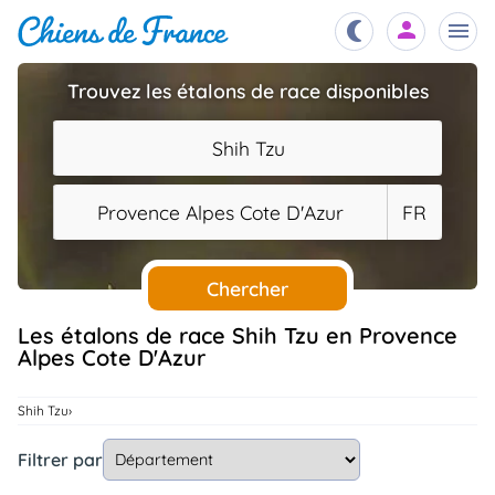
Trouvez les étalons de race disponibles
Chiots
nibles,
Shih Tzu
aître
Éleveurs
Provence Alpes Cote D'Azur
FR
es et
mations
Étalons
ous
es
Chercher
les
po..
Chiens
Les étalons de race Shih Tzu en Provence
Alpes Cote D'Azur
ndre,
gree,
..
Services
Shih Tzu
tteurs,
ons ..
Filtrer par
Assurances