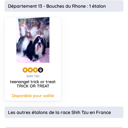
animo
Département 13 - Bouches du Rhone : 1 étalon
Connexion
Ou
éez
tre
mpte
SHIH TZU
teenangel trick or treat
TRICK OR TREAT
disponible pour saillie
Les autres étalons de la race Shih Tzu en France