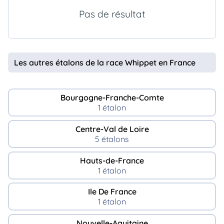
animo
Pas de résultat
Connexion
Ou
éez
tre
mpte
Les autres étalons de la race Whippet en France
Bourgogne-Franche-Comte
1 étalon
Centre-Val de Loire
5 étalons
Hauts-de-France
1 étalon
Ile De France
1 étalon
Nouvelle-Aquitaine