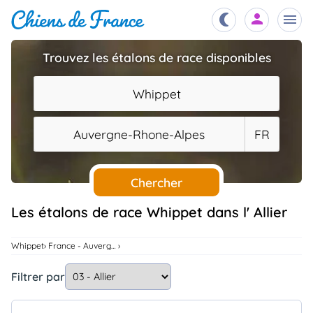
Trouvez les étalons de race disponibles
Chiots
nibles,
Whippet
aître
Éleveurs
Auvergne-Rhone-Alpes
FR
es et
mations
Étalons
ous
es
Chercher
les
po..
Chiens
Les étalons de race Whippet dans l' Allier
ndre,
gree,
..
Whippet
France - Auvergne-Rhone-Alpes
Services
tteurs,
Filtrer par
ons ..
Assurances