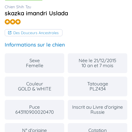
animo
Chien Shih Tzu
Connexion
skazka imandri Uslada
Ou
éez
tre
Des Douceurs Ancestrales
mpte
Informations sur le chien
Sexe
Née le 21/12/2015
Femelle
10 an et 7 mois
Couleur
Tatouage
GOLD & WHITE
PLZ434
Puce
Inscrit au Livre d'origine
643110900020470
Russie
N° d'origine
Cotation