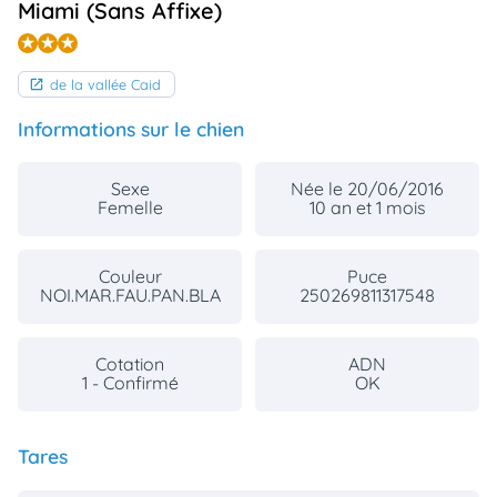
Miami (Sans Affixe)
animo
Connexion
Ou
de la vallée Caid
éez
tre
mpte
Informations sur le chien
Sexe
Née le 20/06/2016
Femelle
10 an et 1 mois
Couleur
Puce
NOI.MAR.FAU.PAN.BLA
250269811317548
Cotation
ADN
1 - Confirmé
OK
Tares