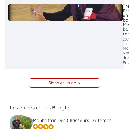
Tr
Pr
en
ba
Me
ba
ra
20/
Le 
Man
Nat
Jug
Fa
Signaler un abus
Les autres chiens Beagle
Manhattan Des Chasseurs Du Temps