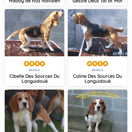
Habby de Roz Navalen
Gessie Deuz Tal ar Mor
BEAGLE
BEAGLE
Cibelle Des Sources Du
Caline Des Sources Du
Languidouë
Languidouë