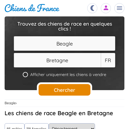
Trouvez des chiens de race en quelques
clics !
Chiots
nibles,
aître
Beagle
Éleveurs
es et
mations
Bretagne
FR
Étalons
ous
es
Afficher uniquement les chiens à vendre
les
po..
Chiens
Chercher
ndre,
gree,
..
Beagle
Services
Les chiens de race Beagle en Bretagne
tteurs,
ons ..
Assurances
85 mâles
118 femelles