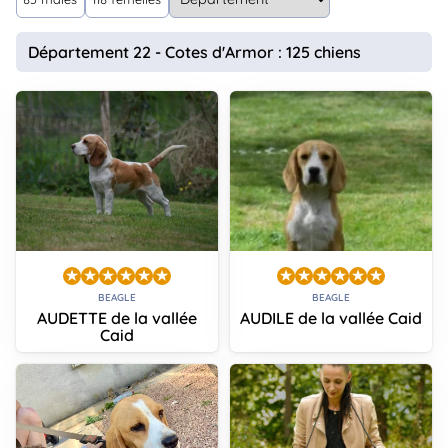
animo
Connexion
Département 22 - Cotes d'Armor : 125 chiens
Ou
éez
tre
mpte
BEAGLE
BEAGLE
AUDETTE de la vallée
AUDILE de la vallée Caid
Caid