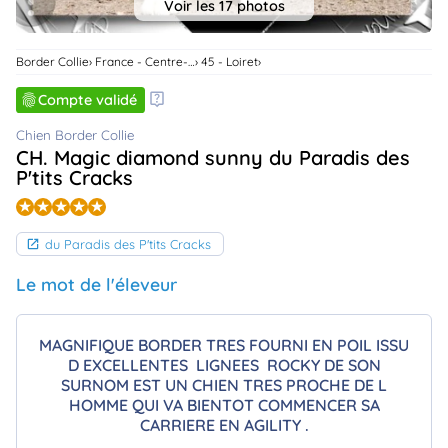
Voir les 17 photos
animo
Connexion
Border Collie
France - Centre-Val De Loire
45 - Loiret
Ou
éez
tre
Compte validé
mpte
Chien Border Collie
CH. Magic diamond sunny du Paradis des
P'tits Cracks
du Paradis des P'tits Cracks
Le mot de l'éleveur
MAGNIFIQUE BORDER TRES FOURNI EN POIL ISSU
D EXCELLENTES LIGNEES ROCKY DE SON
SURNOM EST UN CHIEN TRES PROCHE DE L
HOMME QUI VA BIENTOT COMMENCER SA
CARRIERE EN AGILITY .