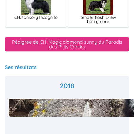
CH. tonkory Incognito
tender flash Drew
barrymore
Pédigree de CH. Magic diamond sunny du Paradis
des P'tits Cracks
Ses résultats
2018