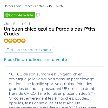
animo
Border Collie
France - Centre-Val De Loire
45 - Loiret
Connexion
Compte validé
Ou
éez
tre
Chien Border Collie
mpte
Un buen chico azul du Paradis des P'tits
Cracks
du Paradis des P'tits Cracks
Plus d'informations sur la vente
* CHiCO de son surnom est un gentil chien
athlétique, je le verrai bien dans un petit élevage
ou dans une famille sportive qui aime faire des
grandes ballades, possédant UP qui est le demi-
frère de CHICO, il me fallait en placer un des 2 * -
Chico est entièrement testé, hanches, coudes,
épaules, tests génétiques et test Adn. Un
spermogramme a été fait en Mai 2025 et tout est