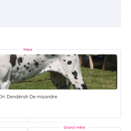
Mère
CH. Dendérah De misandre
Grand mère