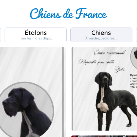
Étalons
Chiens
Tous les mâles dispo..
A vendre, pedigree, ..