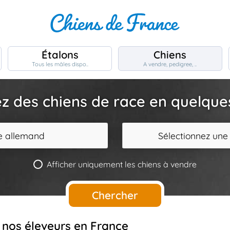
Étalons
Chiens
Tous les mâles dispo..
A vendre, pedigree, ..
z des chiens de race en quelques 
 allemand
Sélectionnez une
Afficher uniquement les chiens à vendre
Chercher
 nos éleveurs en France