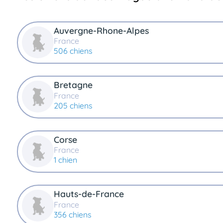
Assurances
animo
Auvergne-Rhone-Alpes
Connexion
France
Ou
506 chiens
éez
tre
mpte
Bretagne
France
205 chiens
Corse
France
1 chien
Hauts-de-France
France
356 chiens