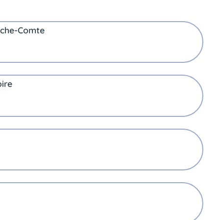
nche-Comte
ire