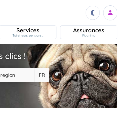
Services
Assurances
Toiletteurs, pensions ..
Fidanimo
clics !
 région
FR