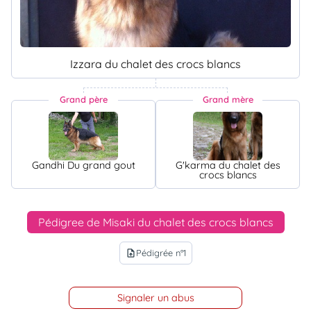
Izzara du chalet des crocs blancs
Grand père
Grand mère
Gandhi Du grand gout
G'karma du chalet des
crocs blancs
Pédigree de Misaki du chalet des crocs blancs
Pédigrée n°1
upload_file
Signaler un abus