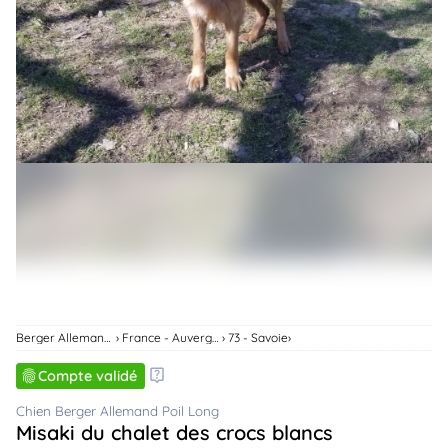
animo
Connexion
Ou
éez
tre
mpte
Berger Allemand Poil Long
France - Auvergne-Rhone-Alpes
73 - Savoie
Compte validé
Chien Berger Allemand Poil Long
Misaki du chalet des crocs blancs