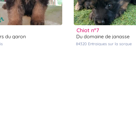
chiot n°7
ers du garon
du domaine de janasse
is
84320
entraigues sur la sorgue