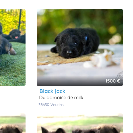
1500 €
black jack
du domaine de milk
38630
veyrins