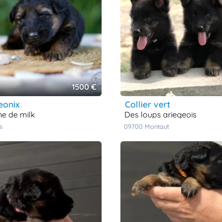
1500 €
eonix
collier vert
ne de milk
des loups ariegeois
s
09700
montaut