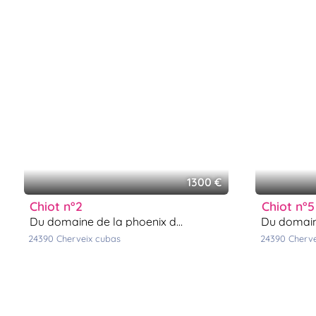
Assurances
animo
Connexion
Ou
éez
tre
mpte
1300 €
chiot n°2
chiot n°5
du domaine de la phoenix dorée
du domaine
24390
cherveix cubas
24390
cherv