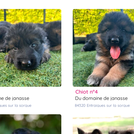
chiot n°4
ne de janasse
du domaine de janasse
igues sur la sorgue
84320
entraigues sur la sorgue