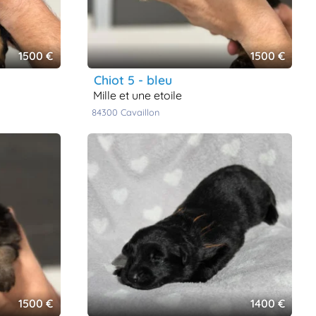
1500 €
1500 €
chiot 5 - bleu
mille et une etoile
84300
cavaillon
1500 €
1400 €