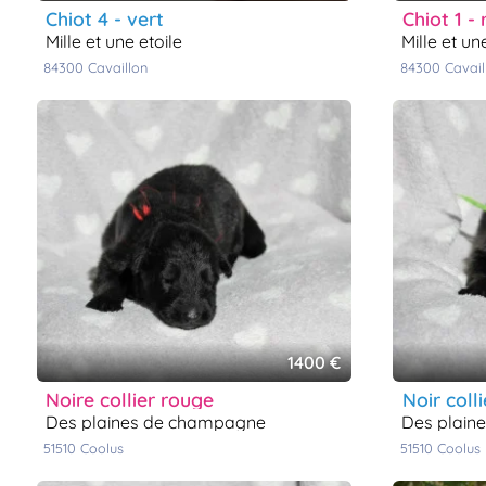
chiot 4 - vert
chiot 1 
mille et une etoile
mille et u
84300
cavaillon
84300
cavai
1400 €
noire collier rouge
noir coll
des plaines de champagne
des plai
51510
coolus
51510
coolus