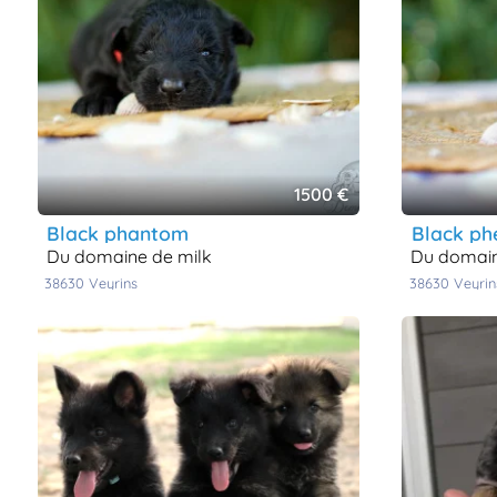
1500 €
black phantom
black ph
du domaine de milk
du domai
38630
veyrins
38630
veyrin