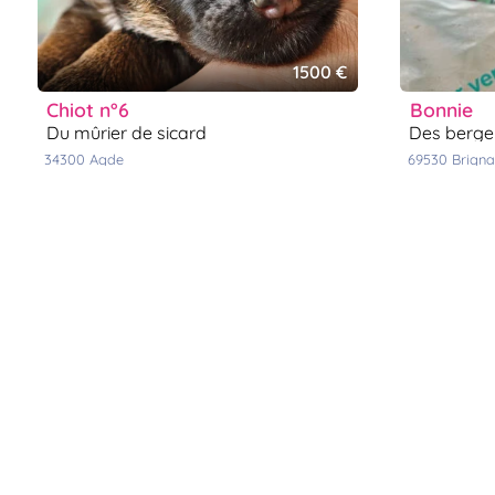
1500 €
chiot n°6
bonnie
du mûrier de sicard
des berg
34300
agde
69530
brigna