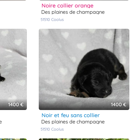
noire collier orange
des plaines de champagne
51510
coolus
1400 €
1400 €
noir et feu sans collier
e
des plaines de champagne
51510
coolus