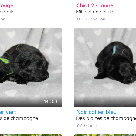
- rouge
chiot 2 - jaune
ne etoile
mille et une etoile
llon
84300
cavaillon
1400 €
ier vert
noir collier bleu
nes de champagne
des plaines de champagn
51510
coolus