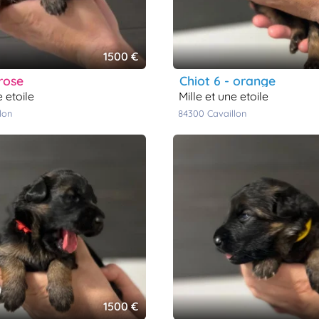
1500 €
 rose
chiot 6 - orange
ne etoile
mille et une etoile
llon
84300
cavaillon
1500 €