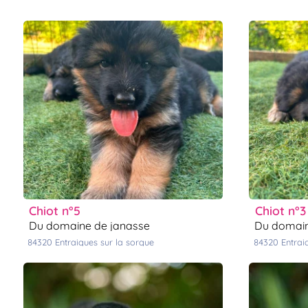
chiot n°5
chiot n°3
du domaine de janasse
du domai
84320
entraigues sur la sorgue
84320
entra