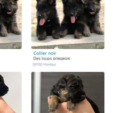
collier noir
des loups ariegeois
09700
montaut