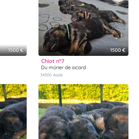
1500 €
1500 €
chiot n°7
du mûrier de sicard
34300
agde