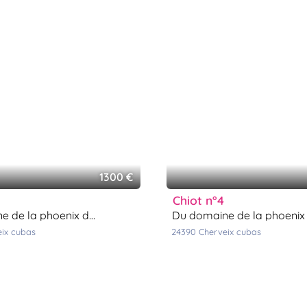
1300 €
chiot n°4
 de la phoenix dorée
du domaine de la phoenix dor
eix cubas
24390
cherveix cubas