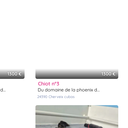
1300 €
1300 €
chiot n°3
ée
du domaine de la phoenix dorée
24390
cherveix cubas