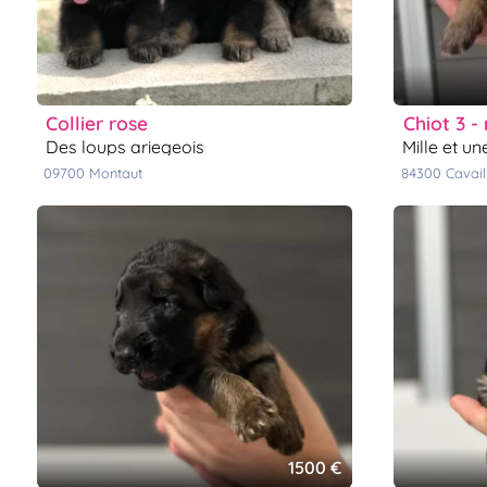
collier rose
chiot 3 -
des loups ariegeois
mille et u
09700
montaut
84300
cavai
1500 €