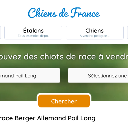
Étalons
Chiens
Tous les mâles dispo..
A vendre, pedigree, ..
ouvez des chiots de race à vendr
emand Poil Long
Sélectionnez une
Chercher
e race Berger Allemand Poil Long