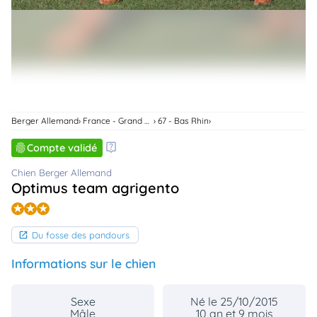
animo
Connexion
Ou
éez
tre
mpte
Berger Allemand
France - Grand Est
67 - Bas Rhin
Compte validé
Chien Berger Allemand
Optimus team agrigento
Du fosse des pandours
Informations sur le chien
Sexe
Né le 25/10/2015
Mâle
10 an et 9 mois