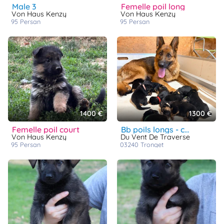
male 3
femelle poil long
Von Haus Kenzy
Von Haus Kenzy
95
persan
95
persan
1400 €
1300 €
femelle poil court
bb poils longs - collier gris
Von Haus Kenzy
Du Vent De Traverse
95
persan
03240
tronget