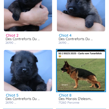
chiot 2
chiot 4
Des Contreforts Du Vercors
Des Contreforts Du Vercors
26190
saint laurent en royans
26190
saint laurent en royans
chiot 5
chiot 8
Des Contreforts Du Vercors
Des Marais D'elesmes
26190
saint laurent en royans
71260
peronne