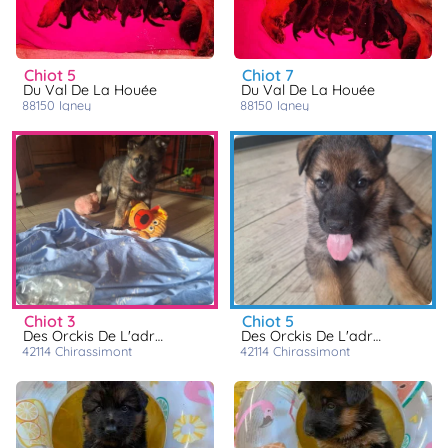
chiot 5
chiot 7
Du Val De La Houée
Du Val De La Houée
88150
igney
88150
igney
chiot 3
chiot 5
Des Orckis De L'adret
Des Orckis De L'adret
42114
chirassimont
42114
chirassimont