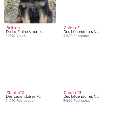
britten
chiot n°1
De La Plaine Vourloise
Des Légendaires Vanova
69390
vourles
34690
fabregues
chiot n°2
chiot n°3
Des Légendaires Vanova
Des Légendaires Vanova
34690
fabregues
34690
fabregues