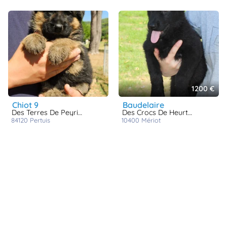
1200 €
chiot 9
baudelaire
Des Terres De Peyrière
Des Crocs De Heurtevent
84120
pertuis
10400
mériot