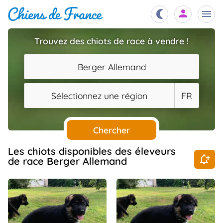
Trouvez des chiots de race à vendre !
Chiots
nibles,
Berger Allemand
aître
Éleveurs
Sélectionnez une région
FR
es et
mations
Étalons
ous
es
Chercher
les
po..
Chiens
Les chiots disponibles des éleveurs
de race Berger Allemand
ndre,
gree,
..
Services
tteurs,
ons ..
Assurances