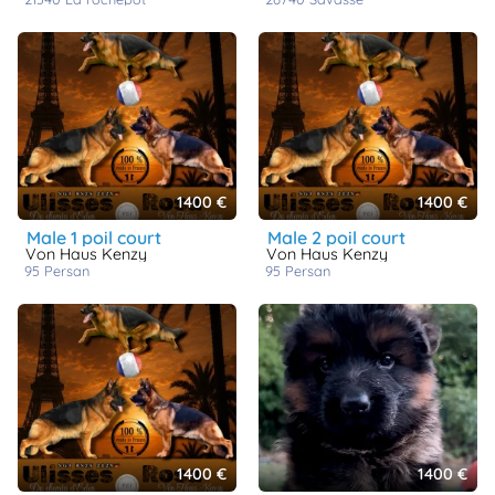
1400 €
1400 €
male 1 poil court
male 2 poil court
Von Haus Kenzy
Von Haus Kenzy
95
persan
95
persan
1400 €
1400 €