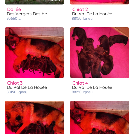
dorée
chiot 2
Des Vergers Des Hespérides
Du Val De La Houée
95660
champagne-sur-oise
88150
igney
chiot 3
chiot 4
Du Val De La Houée
Du Val De La Houée
88150
igney
88150
igney