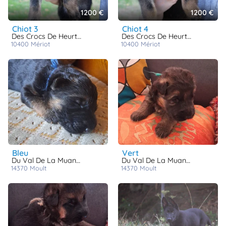
1200 €
1200 €
chiot 3
chiot 4
Des Crocs De Heurtevent
Des Crocs De Heurtevent
10400
mériot
10400
mériot
bleu
vert
Du Val De La Muance
Du Val De La Muance
14370
moult
14370
moult