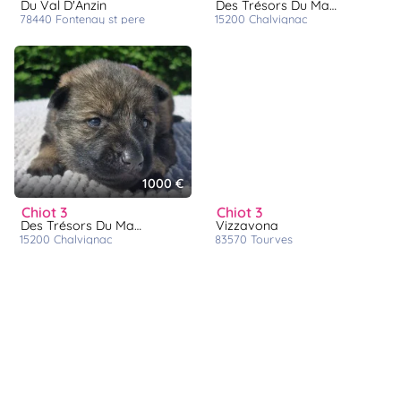
Du Val D'Anzin
Des Trésors Du Maquis
78440
fontenay st pere
15200
chalvignac
1000 €
chiot 3
chiot 3
Des Trésors Du Maquis
Vizzavona
15200
chalvignac
83570
tourves