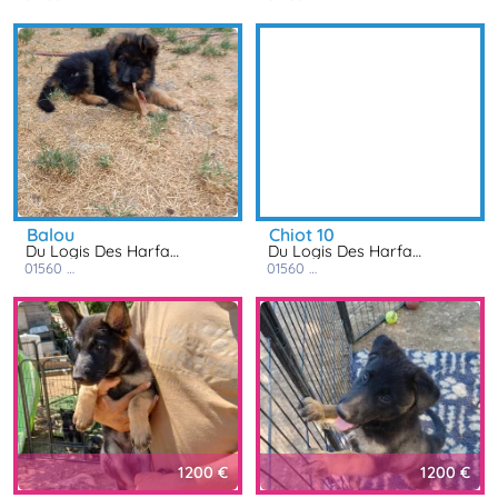
balou
chiot 10
Du Logis Des Harfangs
Du Logis Des Harfangs
01560
saint trivier de courtes
01560
saint trivier de courtes
1200 €
1200 €