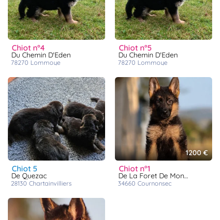
animo
Connexion
Ou
éez
chiot n°4
chiot n°5
tre
Du Chemin D'Eden
Du Chemin D'Eden
mpte
78270
lommoye
78270
lommoye
1200 €
chiot 5
chiot n°1
De Quezac
De La Foret De Montmaure
28130
chartainvilliers
34660
cournonsec