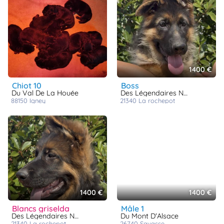
1400 €
chiot 10
boss
Du Val De La Houée
Des Légendaires Nahauri
88150
igney
21340
la rochepot
1400 €
1400 €
blancs griselda
mâle 1
Des Légendaires Nahauri
Du Mont D'Alsace
21340
la rochepot
26740
savasse