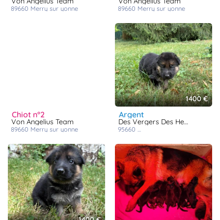
Von Angelius Team
Von Angelius Team
89660
merry sur yonne
89660
merry sur yonne
1400 €
chiot n°2
argent
Von Angelius Team
Des Vergers Des Hespérides
89660
merry sur yonne
95660
champagne-sur-oise
1400 €