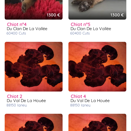
1300 €
1300 €
chiot n°4
chiot n°5
Du Clan De La Vallée
Du Clan De La Vallée
60400
cuts
60400
cuts
chiot 2
chiot 4
Du Val De La Houée
Du Val De La Houée
88150
igney
88150
igney