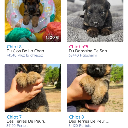
1500 €
chiot 8
chiot n°5
Du Clos De La Chanson
Du Domaine De Sanctae Crucis
74540
viuz la chiesaz
68440
habsheim
chiot 7
chiot 8
Des Terres De Peyrière
Des Terres De Peyrière
84120
pertuis
84120
pertuis