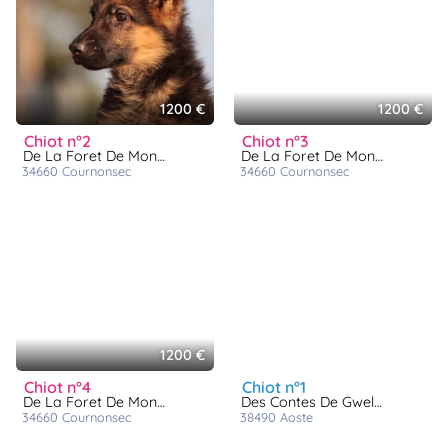
1200 €
1200 €
chiot n°2
chiot n°3
De La Foret De Montmaure
De La Foret De Montmaure
34660
cournonsec
34660
cournonsec
1200 €
chiot n°4
chiot n°1
De La Foret De Montmaure
Des Contes De Gwelane
34660
cournonsec
38490
aoste