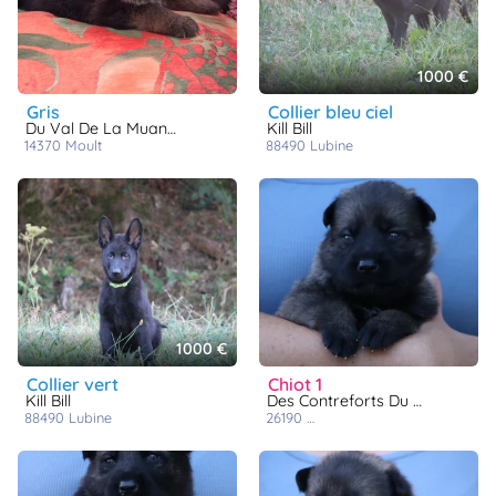
1000 €
gris
collier bleu ciel
Du Val De La Muance
Kill Bill
14370
moult
88490
lubine
1000 €
collier vert
chiot 1
Kill Bill
Des Contreforts Du Vercors
88490
lubine
26190
saint laurent en royans