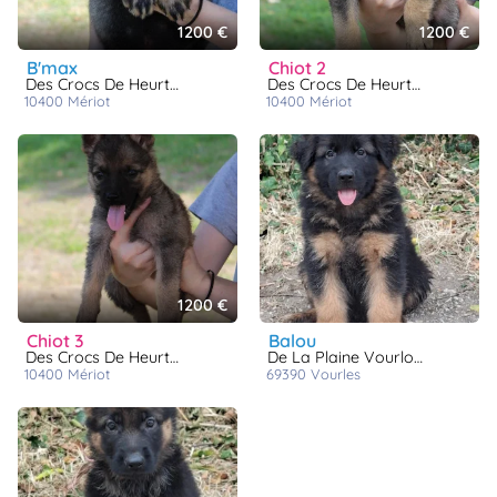
1200 €
1200 €
b'max
chiot 2
Des Crocs De Heurtevent
Des Crocs De Heurtevent
10400
mériot
10400
mériot
1200 €
chiot 3
balou
Des Crocs De Heurtevent
De La Plaine Vourloise
10400
mériot
69390
vourles