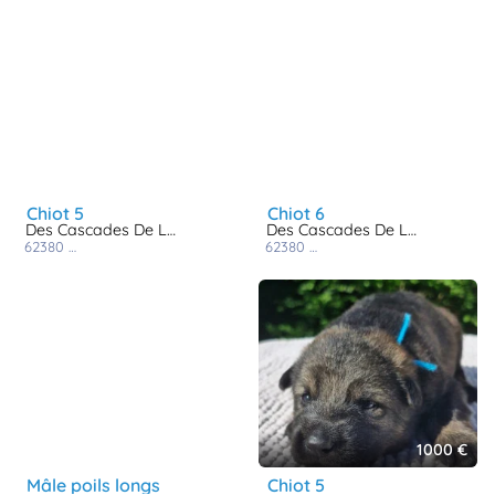
chiot 5
chiot 6
Des Cascades De Lusy
Des Cascades De Lusy
62380
nielles les blequin
62380
nielles les blequin
1000 €
mâle poils longs
chiot 5