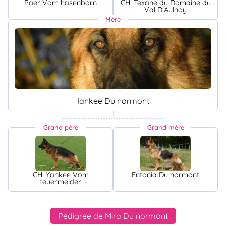
Paer Vom hasenborn
CH. Texane du Domaine du
Val D'Aulnoy
Mère
Iankee Du normont
Grand père
Grand mère
CH. Yankee Vom
Entonia Du normont
feuermelder
Pédigree de Mira Du normont