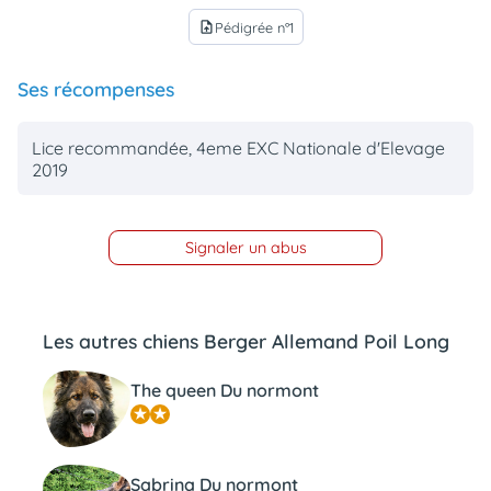
Pédigrée n°1
upload_file
Ses récompenses
Lice recommandée, 4eme EXC Nationale d'Elevage
2019
Signaler un abus
Les autres chiens Berger Allemand Poil Long
The queen Du normont
Sabrina Du normont