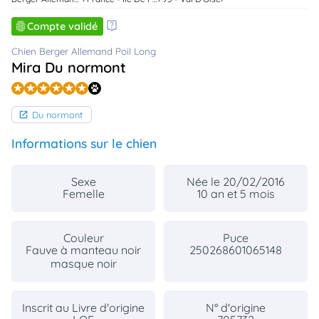
animo
Compte validé
Connexion
Ou
Chien Berger Allemand Poil Long
éez
Mira Du normont
tre
mpte
Du normont
Informations sur le chien
Sexe
Née le 20/02/2016
Femelle
10 an et 5 mois
Couleur
Puce
Fauve à manteau noir
250268601065148
masque noir
Inscrit au Livre d'origine
N° d'origine