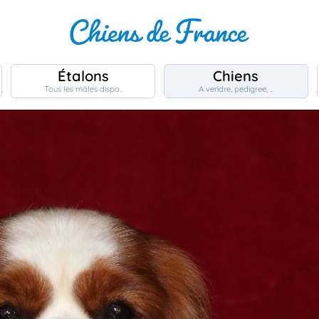
Étalons
Chiens
Tous les mâles dispo..
A vendre, pedigree, ..