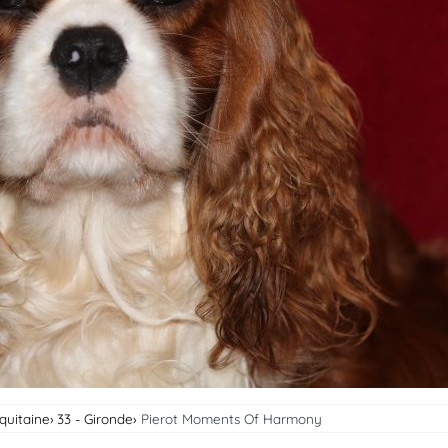
quitaine
33 - Gironde
Pierot Moments Of Harmony