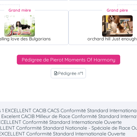
Grand mère
Grand père
alling love des Bulgarians
orchard hill Just enough
Pédigree de Pierot Moments Of Harmony
Pédigrée n°1
upload_file
s 1 EXCELLENT CACIB CACS Conformité Standard Internationa
 Excelent CACIB Milleur de Race Conformité Standard Interna
 EXCELLENT Conformité Standard Internationale Ouverte
ELLENT Conformité Standard Nationale - Spéciale de Race O
1 EXCELLENT Conformité Standard Internationale Ouverte