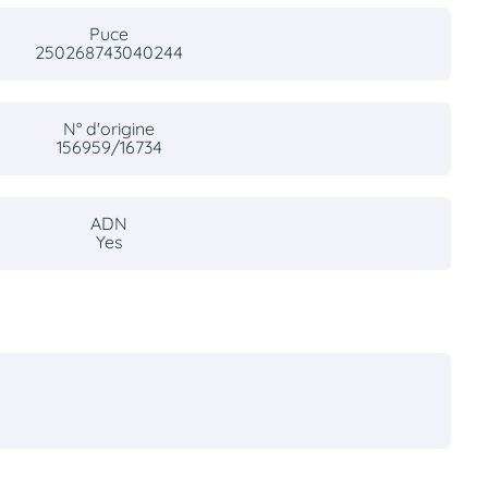
Puce
250268743040244
N° d'origine
156959/16734
ADN
Yes