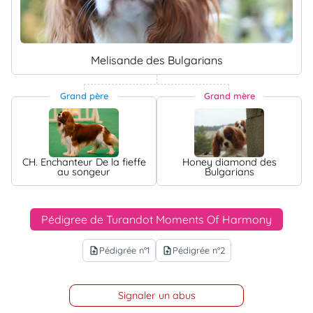
Melisande des Bulgarians
Grand père
Grand mère
CH. Enchanteur De la fieffe
Honey diamond des
au songeur
Bulgarians
Pédigree de Turandot Moments Of Harmony
Pédigrée n°1
Pédigrée n°2
upload_file
upload_file
Signaler un abus