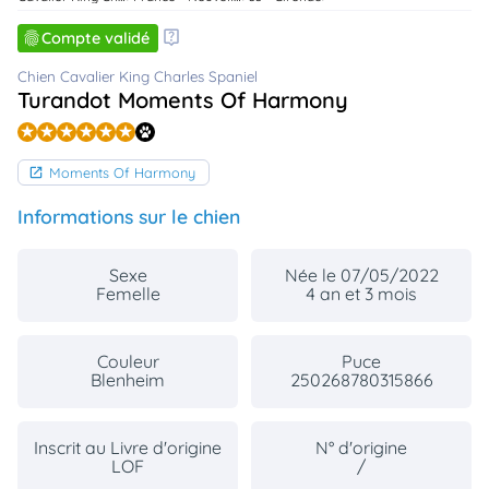
animo
Compte validé
Connexion
Ou
Chien Cavalier King Charles Spaniel
éez
Turandot Moments Of Harmony
tre
mpte
Moments Of Harmony
Informations sur le chien
Sexe
Née le 07/05/2022
Femelle
4 an et 3 mois
Couleur
Puce
Blenheim
250268780315866
Inscrit au Livre d'origine
N° d'origine
LOF
/