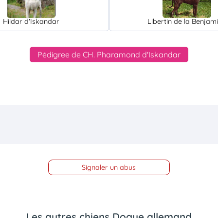
Hildar d'Iskandar
Libertin de la Benjam
Pédigree de CH. Pharamond d'Iskandar
Signaler un abus
Les autres chiens Dogue allemand