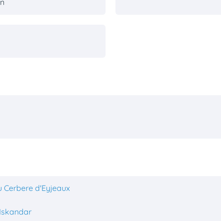
in
u Cerbere d'Eyjeaux
'Iskandar