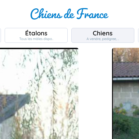
Étalons
Chiens
Tous les mâles dispo..
A vendre, pedigree, ..