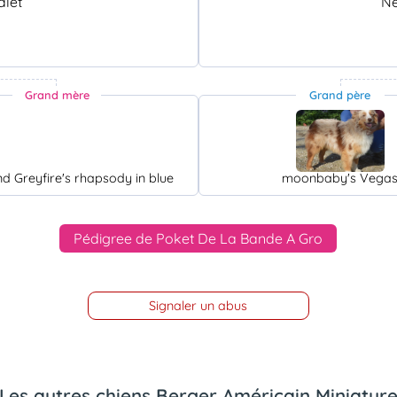
alet
Ne
Grand mère
Grand père
nd Greyfire's rhapsody in blue
moonbaby's Vega
Pédigree de Poket De La Bande A Gro
Signaler un abus
Les autres chiens Berger Américain Miniatur