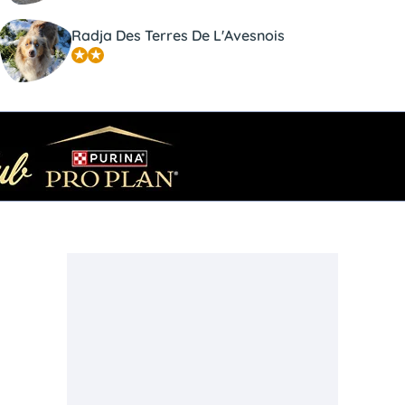
Radja Des Terres De L'Avesnois