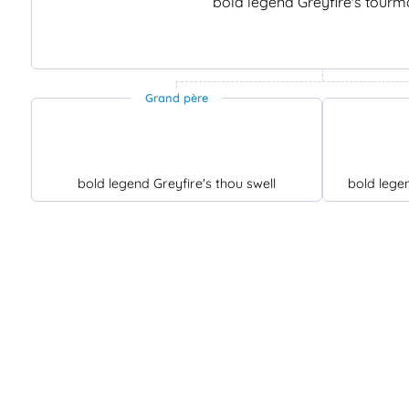
bold legend Greyfire's tourm
Grand père
bold legend Greyfire's thou swell
bold lege