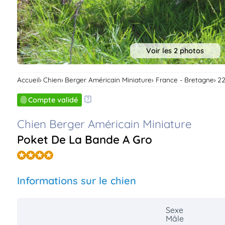
Assurances
animo
Connexion
Ou
Voir les 2 photos
éez
tre
mpte
Accueil
Chien
Berger Américain Miniature
France - Bretagne
22
Compte validé
Chien Berger Américain Miniature
Poket De La Bande A Gro
Informations sur le chien
Sexe
Mâle