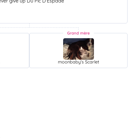
ver give up Du Pic D'Espade
Grand mère
s
moonbaby's Scarlet
e