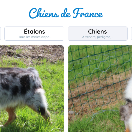
Étalons
Chiens
Tous les mâles dispo..
A vendre, pedigree, ..