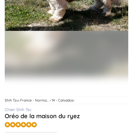
animo
Connexion
Ou
éez
tre
mpte
Shih Tzu
France - Normandie
14 - Calvados
Chien Shih Tzu
Oréo de la maison du ryez