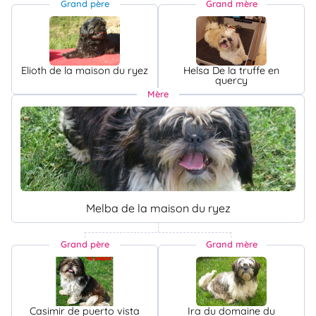
Grand père
Grand mère
Elioth de la maison du ryez
Helsa De la truffe en
quercy
Mère
Melba de la maison du ryez
Grand père
Grand mère
Casimir de puerto vista
Ira du domaine du