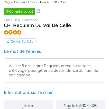
Dogue Allemand
France - Hauts-De-France
60 - Oise
animo
Connexion
Compte validé
Ou
éez
Chien Dogue allemand
tre
CH. Requiem Du Val De Celle
mpte
Du Val De Celle
Le mot de l'éleveur
A juste 5 ans, notre Requiem prend sa retraite
d'élevage, pour gérer sa descendance du haut de
son canapé .
Informations sur le chien
Sexe
Née le 09/10/2020