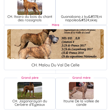
CH. Itxaro du bois du chant
Guanabana z ku&#378;ni
des rossignols
napoleo&#324;skiej
Mère
CH. Malou Du Val De Celle
Grand père
Grand mère
CH. Jaganarayan du
Itoune De la vallee de
Cerbere d'Eyjeaux
cande