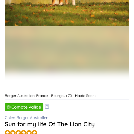
animo
Connexion
Ou
éez
tre
mpte
Berger Australien
France - Bourgogne-Franche-Comte
70 - Haute Saone
Compte validé
Chien Berger Australien
Sun for my life Of The Lion City