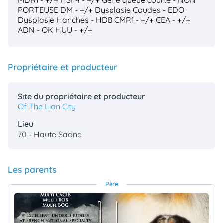
MDR1 - +/+
HSF4 - +/+
Géne queue courte - NON
PORTEUSE
DM - +/+
Dysplasie Coudes - EDO
Dysplasie Hanches - HDB
CMR1 - +/+
CEA - +/+
ADN - OK
HUU - +/+
Propriétaire et producteur
Site du propriétaire et producteur
Of The Lion City
Lieu
70 - Haute Saone
Les parents
Père