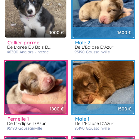
1000 €
1600 €
collier parme
male 2
De L'orée Du Bois Des Songes
De L'Eclipse D'Azur
46300
anglars - nozac
95190
goussainville
1800 €
1500 €
femelle 1
male 1
De L'Eclipse D'Azur
De L'Eclipse D'Azur
95190
goussainville
95190
goussainville