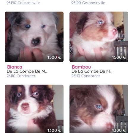
95190
goussainville
95190
goussainville
1500 €
1500 €
bianca
bambou
De La Combe De Mêle
De La Combe De Mêle
26110
condorcet
26110
condorcet
1300 €
1300 €