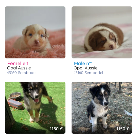
femelle 1
male n°1
Opal Aussie
Opal Aussie
43160
sembadel
43160
sembadel
1150 €
1150 €