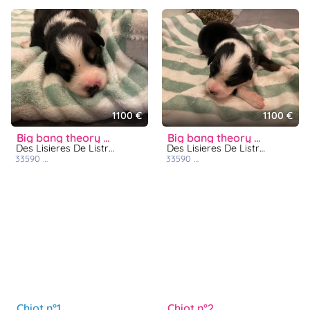
1100 €
1100 €
big bang theory penny
big bang theory amy
Des Lisieres De Listra
Des Lisieres De Listra
33590
grayan et l’hôpital
33590
grayan et l’hôpital
chiot n°1
chiot n°2