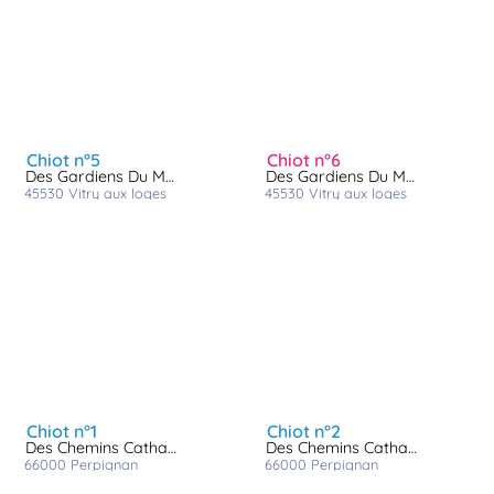
chiot n°5
chiot n°6
Des Gardiens Du Mermoz
Des Gardiens Du Mermoz
45530
vitry aux loges
45530
vitry aux loges
chiot n°1
chiot n°2
Des Chemins Cathares
Des Chemins Cathares
66000
perpignan
66000
perpignan