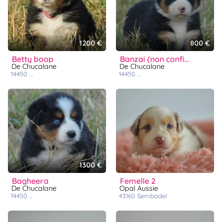
1200 €
800 €
betty boop
banzai (non confirmable)
De Chucalane
De Chucalane
14450
grandcamp-maisy
14450
grandcamp-maisy
1300 €
bagheera
femelle 2
De Chucalane
Opal Aussie
14450
grandcamp-maisy
43160
sembadel