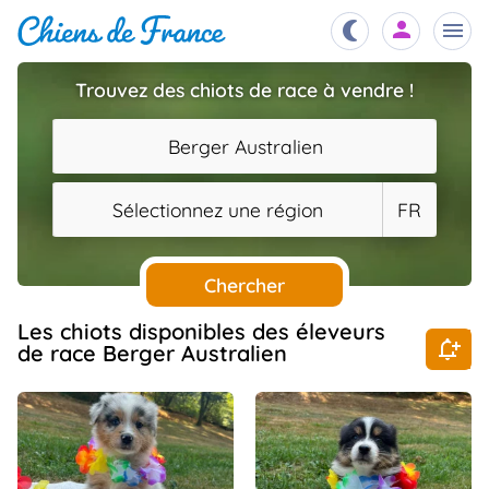
Trouvez des chiots de race à vendre !
Chiots
nibles,
Berger Australien
aître
Éleveurs
Sélectionnez une région
FR
es et
mations
Étalons
ous
es
Chercher
les
po..
Chiens
Les chiots disponibles des éleveurs
de race Berger Australien
ndre,
gree,
..
Services
tteurs,
ons ..
Assurances