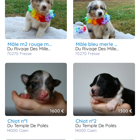
mâle m2 rouge merle queue courte naturelle berkley
mâle bleu merle queue courte naturelle buffalo
Du Rivage Des Mille Etangs
Du Rivage Des Mille Etangs
70270
fresse
70270
fresse
1600 €
1300 €
chiot n°1
chiot n°2
Du Temple De Palés
Du Temple De Palés
14000
caen
14000
caen