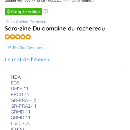
Golden Retriever
France - Pays De La Loire
44 - Loire Atlantique
animo
Connexion
Compte validé
Ou
Chien Golden Retriever
éez
Sara-zine Du domaine du rochereau
tre
mpte
Du Clos Des Lucs
Le mot de l'éleveur
HDA
ED0
DM1A-1.1
PRCD-1.1
GR-PRA1-1.2
GR-PRA2-1.1
GRMD-1.1
GRMD-1.1
LocC-C/C
ICH2-1.1