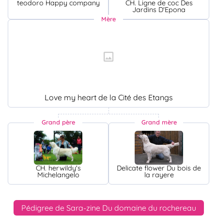
teodoro Happy company
CH. Ligne de coc Des
Jardins D'Epona
Mère
Love my heart de la Cité des Etangs
Grand père
Grand mère
CH. herwildy's
Delicate flower Du bois de
Michelangelo
la rayere
Pédigree de Sara-zine Du domaine du rochereau