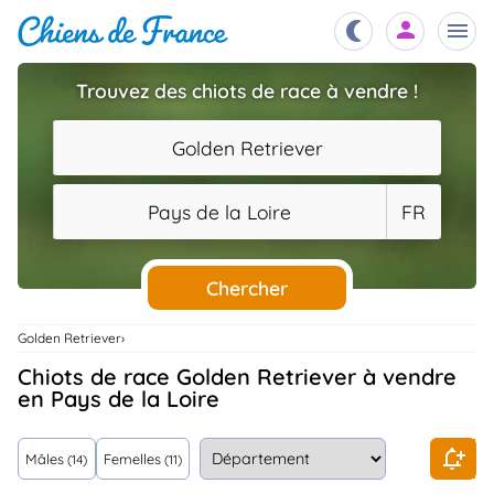
Trouvez des chiots de race à vendre !
Chiots
nibles,
Golden Retriever
aître
Éleveurs
Pays de la Loire
FR
es et
mations
Étalons
ous
es
Chercher
les
po..
Chiens
Golden Retriever
ndre,
gree,
Chiots de race Golden Retriever à vendre
..
en Pays de la Loire
Services
tteurs,
ons ..
Mâles
Femelles
(14)
(11)
Assurances