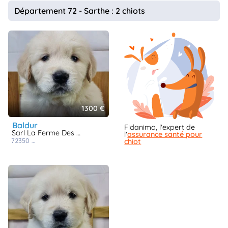
animo
Département 72 - Sarthe : 2 chiots
Connexion
Ou
éez
tre
mpte
1300 €
baldur
Fidanimo, l'expert de
Sarl La Ferme Des Hallais
l'
assurance santé pour
72350
saint denis d'orques
chiot