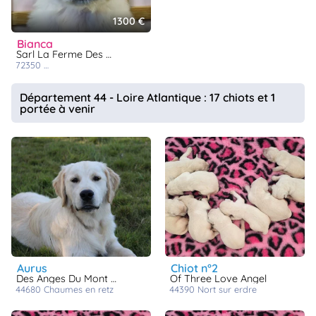
1300 €
bianca
Sarl La Ferme Des Hallais
72350
saint denis d'orques
Département 44 - Loire Atlantique : 17 chiots et 1
portée à venir
aurus
chiot n°2
Des Anges Du Mont D'or
Of Three Love Angel
44680
chaumes en retz
44390
nort sur erdre