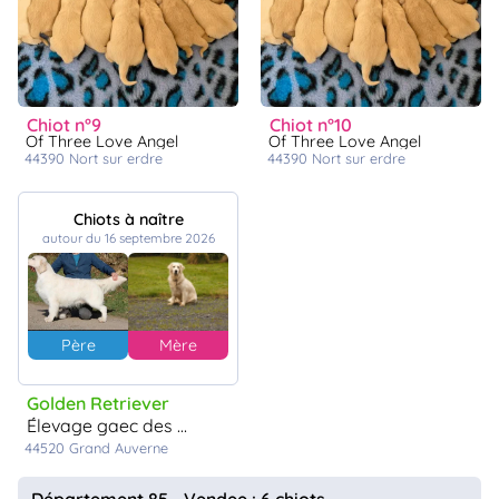
chiot n°9
chiot n°10
Of Three Love Angel
Of Three Love Angel
44390
nort sur erdre
44390
nort sur erdre
Chiots à naître
autour du 16 septembre 2026
Père
Mère
Golden Retriever
élevage gaec des perrons
44520
Grand Auverne
Département 85 - Vendee : 6 chiots