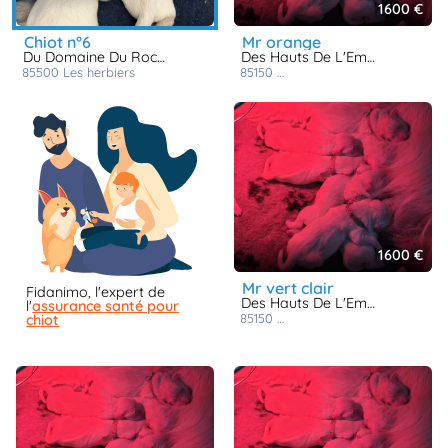
1600 €
chiot n°6
mr orange
Du Domaine Du Rochereau
Des Hauts De L'Embellie
85500
les herbiers
85150
les sables d'olonne
1600 €
mr vert clair
Fidanimo, l'expert de
Des Hauts De L'Embellie
l'
assurance santé pour
85150
les sables d'olonne
chiot