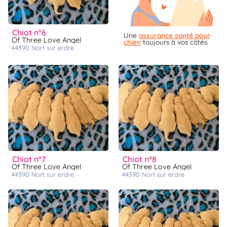
chiot n°6
Une
assurance santé pour
Of Three Love Angel
chien
toujours à vos côtés.
44390
nort sur erdre
chiot n°7
chiot n°8
Of Three Love Angel
Of Three Love Angel
44390
nort sur erdre
44390
nort sur erdre