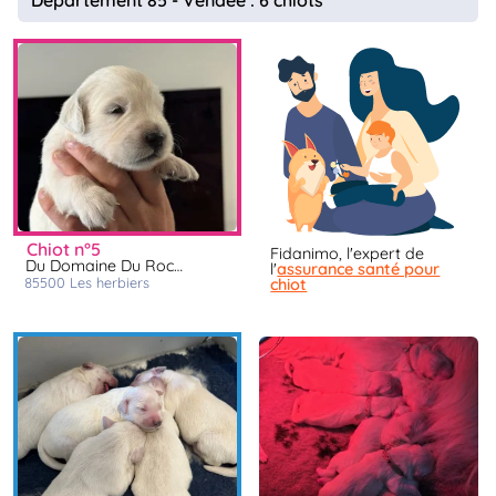
chiot n°5
Fidanimo, l'expert de
Du Domaine Du Rochereau
l'
assurance santé pour
85500
les herbiers
chiot