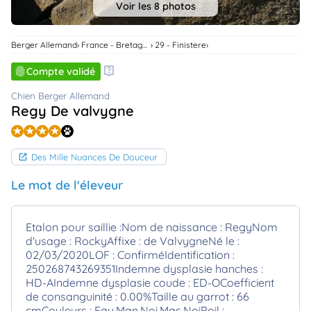
Voir les 8 photos
animo
Connexion
Ou
Berger Allemand
France - Bretagne
29 - Finistere
éez
tre
Compte validé
mpte
Chien Berger Allemand
Regy De valvygne
Des Mille Nuances De Douceur
Le mot de l'éleveur
Etalon pour saillie :Nom de naissance : RegyNom
d'usage : RockyAffixe : de ValvygneNé le :
02/03/2020LOF : ConfirméIdentification :
250268743269351Indemne dysplasie hanches :
HD-AIndemne dysplasie coude : ED-OCoefficient
de consanguinité : 0.00%Taille au garrot : 66
cmCouleurs : Fau.Man.Noi.Mas.NoiPoil :