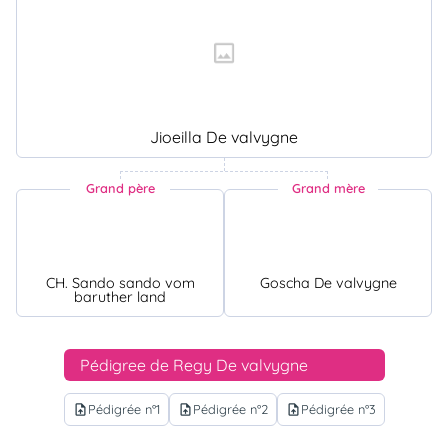
Jioeilla De valvygne
Grand père
Grand mère
CH. Sando sando vom
Goscha De valvygne
baruther land
Pédigree de Regy De valvygne
Pédigrée n°1
Pédigrée n°2
Pédigrée n°3
upload_file
upload_file
upload_file