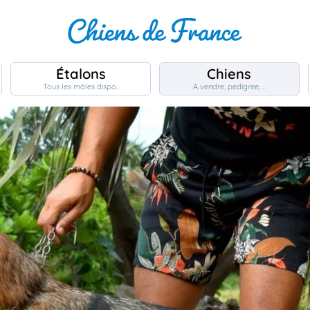
Étalons
Chiens
Tous les mâles dispo..
A vendre, pedigree, ..