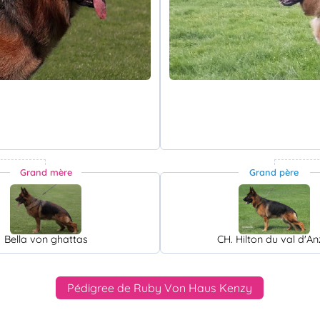
Grand mère
Grand père
Bella von ghattas
CH. Hilton du val d'An
Pédigree de Ruby Von Haus Kenzy