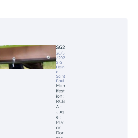
SG2
26/5
/202
2 à
Hain
e
Saint
Paul
Man
ifest
ion :
RCB
A -
Jug
e :
M.V
an
Dor