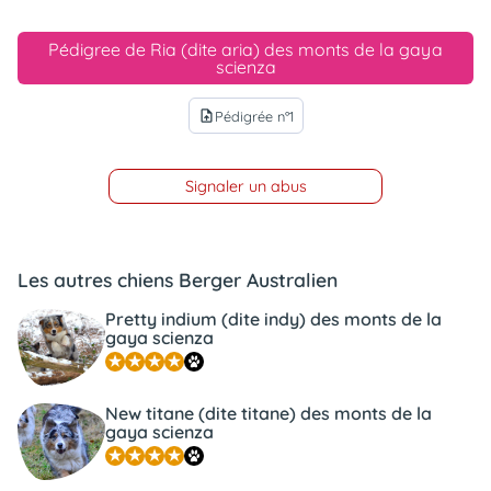
Pédigree de Ria (dite aria) des monts de la gaya
scienza
Pédigrée n°1
upload_file
Signaler un abus
Les autres chiens Berger Australien
Pretty indium (dite indy) des monts de la
gaya scienza
New titane (dite titane) des monts de la
gaya scienza