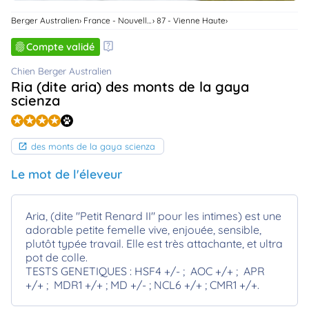
animo
Berger Australien
France - Nouvelle-Aquitaine
87 - Vienne Haute
Connexion
Ou
Compte validé
éez
tre
Chien Berger Australien
mpte
Ria (dite aria) des monts de la gaya
scienza
des monts de la gaya scienza
Le mot de l'éleveur
Aria, (dite "Petit Renard II" pour les intimes) est une
adorable petite femelle vive, enjouée, sensible,
plutôt typée travail. Elle est très attachante, et ultra
pot de colle.
TESTS GENETIQUES : HSF4 +/- ; AOC +/+ ; APR
+/+ ; MDR1 +/+ ; MD +/- ; NCL6 +/+ ; CMR1 +/+.