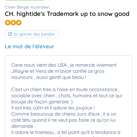
animo
Chien Berger Australien
Connexion
CH. hightide's Trademark up to snow good
Ou
éez
tre
du glacier des pandas
mpte
Le mot de l'éleveur
Cane nous vient des USA , je remercie vivement
Jillayne et Vera de m'avoir confié ce gros
nounours , aussi gentil que beau !
C'est un chien tres à l'aise en toute circonstance ,
sociable avec chien , chats, humains et tout ce qui
bouge de façon generale :)
Il est très calin et il adore les joujoux !
Comme beaucoup de chiens surs d'eux , il a un
coté têtu quand il ne veut pas faire ce qu'on lui
demande .
Il adore le traineau , a tel point qu'il a tendance à