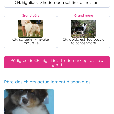
CH. hightide's Shadomoon set fire to the stars
Grand père
Grand mère
CH. schaefer vinelake
CH. goldcrest Too buzz'd
Impulsive
to concentrate
Pédigree de CH. hightide's Trademark up to snow
good
Père des chiots actuellement disponibles.