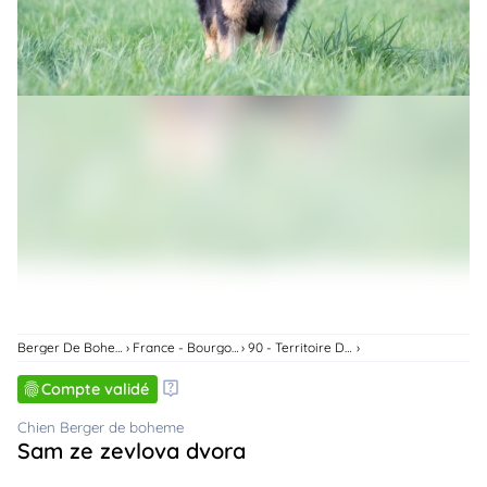
animo
Connexion
Ou
éez
tre
mpte
Berger De Boheme
France - Bourgogne-Franche-Comte
90 - Territoire De Belfort
Compte validé
Chien Berger de boheme
Sam ze zevlova dvora