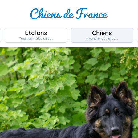
Étalons
Chiens
Tous les mâles dispo..
A vendre, pedigree, ..