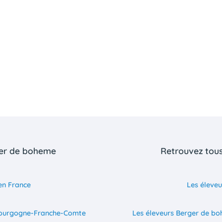
ger de boheme
Retrouvez tou
en France
Les éleve
 Bourgogne-Franche-Comte
Les éleveurs Berger de b