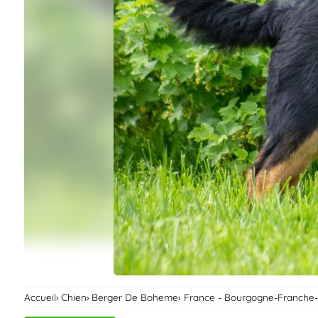
Assurances
animo
Connexion
Ou
éez
tre
mpte
Accueil
Chien
Berger De Boheme
France - Bourgogne-Franche