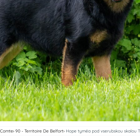
-Comte
90 - Territoire De Belfort
Hope tyméa pod vserubskou skalou Tit