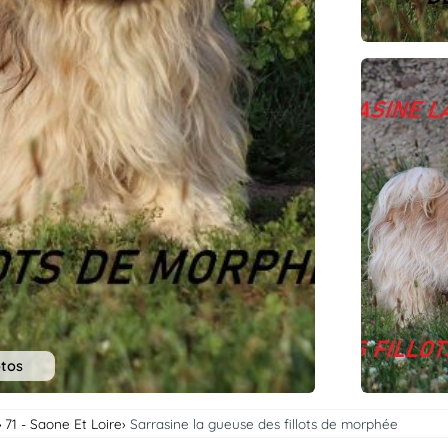
otos
71 - Saone Et Loire
Sarrasine la gueuse des fillots de morphée