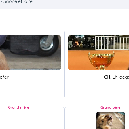
 - Saone et loire
pfer
CH. Lhildeg
Grand mère
Grand père