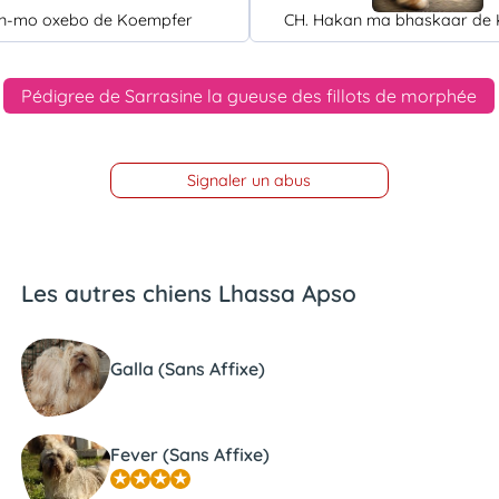
an-mo oxebo de Koempfer
CH. Hakan ma bhaskaar de
Pédigree de Sarrasine la gueuse des fillots de morphée
Signaler un abus
Les autres chiens Lhassa Apso
Galla (Sans Affixe)
Fever (Sans Affixe)