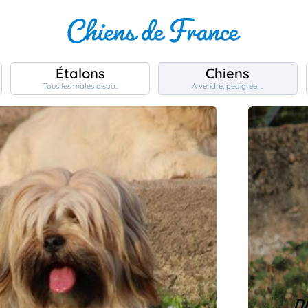
Étalons
Chiens
Tous les mâles dispo..
A vendre, pedigree, ..