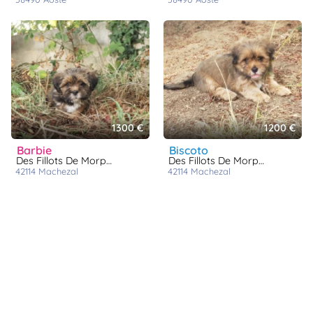
1300 €
1200 €
barbie
biscoto
Des Fillots De Morphée
Des Fillots De Morphée
42114
machezal
42114
machezal