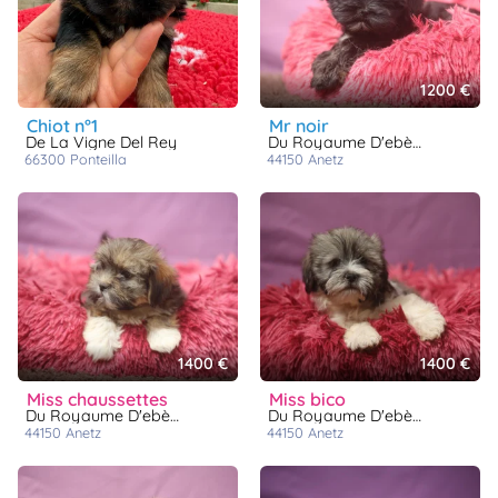
1200 €
chiot n°1
mr noir
De La Vigne Del Rey
Du Royaume D'ebène
66300
ponteilla
44150
anetz
1400 €
1400 €
miss chaussettes
miss bico
Du Royaume D'ebène
Du Royaume D'ebène
44150
anetz
44150
anetz