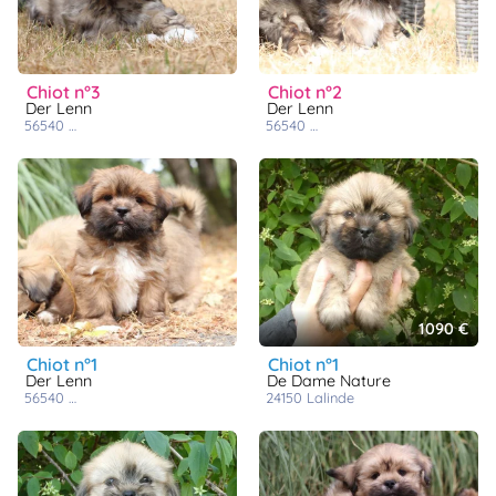
chiot n°3
chiot n°2
Der Lenn
Der Lenn
56540
saint caradec trégomel
56540
saint caradec trégomel
1090 €
chiot n°1
chiot n°1
Der Lenn
De Dame Nature
56540
saint caradec trégomel
24150
lalinde