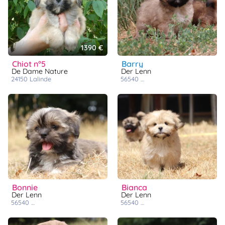
1390 €
chiot n°5
barry
De Dame Nature
Der Lenn
24150
lalinde
56540
saint caradec trégomel
bonnie
bianca
Der Lenn
Der Lenn
56540
saint caradec trégomel
56540
saint caradec trégomel