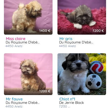
1400 €
1200 €
miss claire
mr gris
Du Royaume D'ebène
Du Royaume D'ebène
44150
anetz
44150
anetz
1200 €
mr fauve
chiot n°1
Du Royaume D'ebène
De Jerrie Black
44150
anetz
72130
st ouen de mimbré