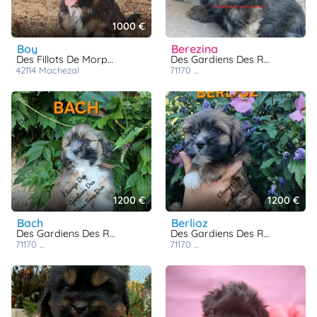
1000 €
boy
berezina
Des Fillots De Morphée
Des Gardiens Des Reves Sous Dun
42114
machezal
71170
chassigny sous dun
1200 €
1200 €
bach
berlioz
Des Gardiens Des Reves Sous Dun
Des Gardiens Des Reves Sous Dun
71170
chassigny sous dun
71170
chassigny sous dun