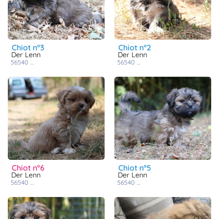
animo
Connexion
Ou
éez
chiot n°3
chiot n°2
tre
Der Lenn
Der Lenn
mpte
56540
saint caradec trégomel
56540
saint caradec trégomel
chiot n°6
chiot n°5
Der Lenn
Der Lenn
56540
saint caradec trégomel
56540
saint caradec trégomel