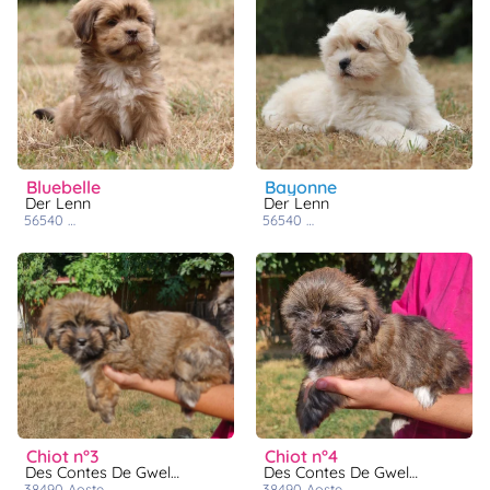
bluebelle
bayonne
Der Lenn
Der Lenn
56540
saint caradec trégomel
56540
saint caradec trégomel
chiot n°3
chiot n°4
Des Contes De Gwelane
Des Contes De Gwelane
38490
aoste
38490
aoste