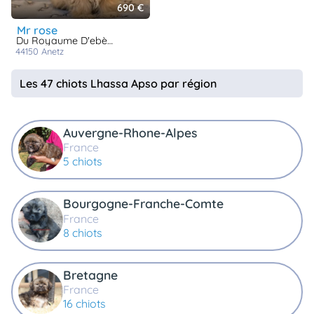
690 €
mr rose
Du Royaume D'ebène
44150
anetz
Les 47 chiots Lhassa Apso par région
Auvergne-Rhone-Alpes
France
5 chiots
Bourgogne-Franche-Comte
France
8 chiots
Bretagne
France
16 chiots