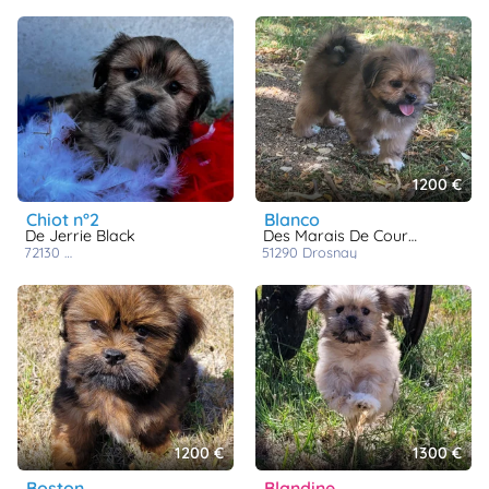
1200 €
chiot n°2
blanco
De Jerrie Black
Des Marais De Courmont
72130
st ouen de mimbré
51290
drosnay
1200 €
1300 €
boston
blandine