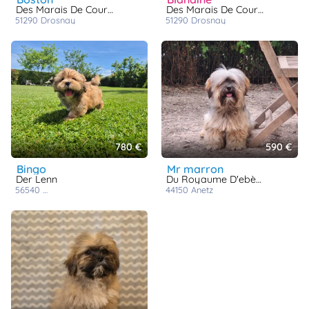
Des Marais De Courmont
Des Marais De Courmont
51290
drosnay
51290
drosnay
780 €
590 €
bingo
mr marron
Der Lenn
Du Royaume D'ebène
56540
saint caradec trégomel
44150
anetz