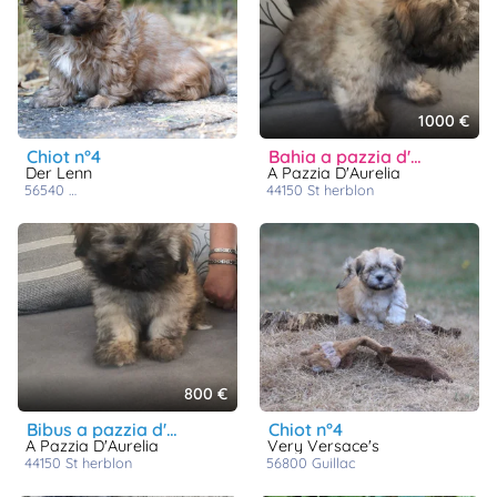
1000 €
chiot n°4
bahia a pazzia d'aurelia
Der Lenn
A Pazzia D'Aurelia
56540
saint caradec trégomel
44150
st herblon
800 €
bibus a pazzia d'aurelia
chiot n°4
A Pazzia D'Aurelia
Very Versace's
44150
st herblon
56800
guillac