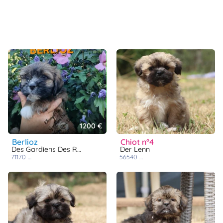
1200 €
berlioz
chiot n°4
Des Gardiens Des Reves Sous Dun
Der Lenn
71170
chassigny sous dun
56540
saint caradec trégomel