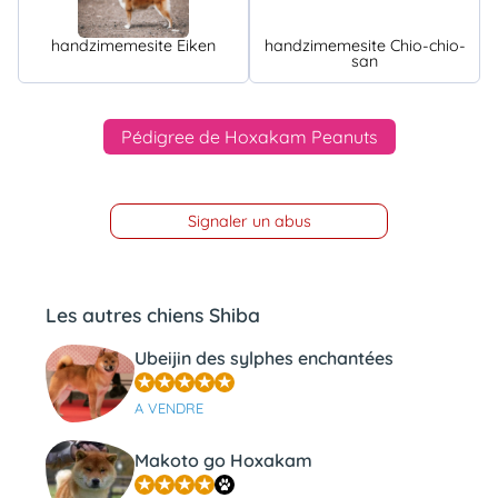
handzimemesite Eiken
handzimemesite Chio-chio-
san
Pédigree de Hoxakam Peanuts
Signaler un abus
Les autres chiens Shiba
Ubeijin des sylphes enchantées
A VENDRE
Makoto go Hoxakam