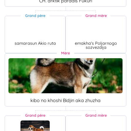
CH. arktik paradis Fukuri
Grand père
Grand mère
samarasun Akio ruta
emakha's Poljarnogo
sozvezdija
Mère
kibo no khoshi Bidjin aka zhuzha
Grand père
Grand mère