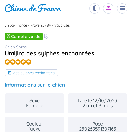
Shiba
France - Provence Alpes Cote D'Azur
84 - Vaucluse
Chiots
Compte validé
nibles,
aître
Chien Shiba
Éleveurs
Umijiro des sylphes enchantées
es et
mations
Étalons
ous
des sylphes enchantées
es
les
po..
Informations sur le chien
Chiens
ndre,
gree,
Sexe
Née le 12/10/2023
..
Femelle
2 an et 9 mois
Services
tteurs,
ons ..
Couleur
Puce
fauve
250269591307163
Assurances