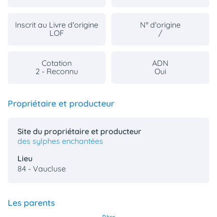
animo
Connexion
Inscrit au Livre d'origine
N° d'origine
Ou
LOF
/
éez
tre
mpte
Cotation
ADN
2 - Reconnu
Oui
Propriétaire et producteur
Site du propriétaire et producteur
des sylphes enchantées
Lieu
84 - Vaucluse
Les parents
Père