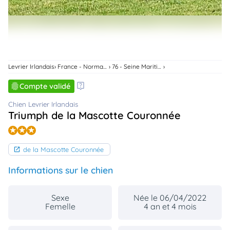
animo
Connexion
Ou
éez
tre
mpte
Levrier Irlandais
France - Normandie
76 - Seine Maritime
Compte validé
Chien Levrier Irlandais
Triumph de la Mascotte Couronnée
de la Mascotte Couronnée
Informations sur le chien
Sexe
Née le 06/04/2022
Femelle
4 an et 4 mois