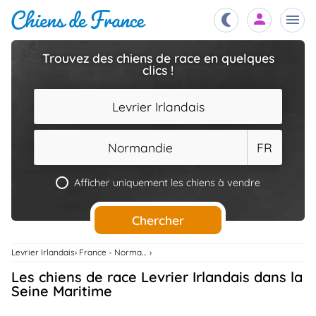
Trouvez des chiens de race en quelques
clics !
Chiots
nibles,
aître
Levrier Irlandais
Éleveurs
es et
mations
Normandie
FR
Étalons
ous
es
Afficher uniquement les chiens à vendre
les
po..
Chiens
Chercher
ndre,
gree,
..
Levrier Irlandais
France - Normandie
Services
Les chiens de race Levrier Irlandais dans la
tteurs,
ons ..
Seine Maritime
Assurances