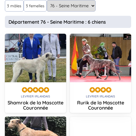
animo
3 mâles
3 femelles
Connexion
Ou
Département 76 - Seine Maritime : 6 chiens
éez
tre
mpte
LEVRIER IRLANDAIS
LEVRIER IRLANDAIS
Shamrok de la Mascotte
Rurik de la Mascotte
Couronnée
Couronnée