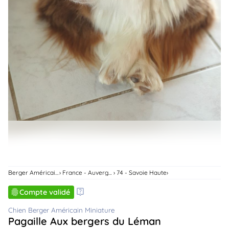
animo
Connexion
Ou
éez
tre
mpte
Berger Américain Miniature
France - Auvergne-Rhone-Alpes
74 - Savoie Haute
Compte validé
Chien Berger Américain Miniature
Pagaille Aux bergers du Léman