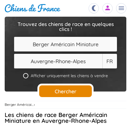
Trouvez des chiens de race en quelques
clics !
Chiots
nibles,
aître
Berger Américain Miniature
Éleveurs
es et
mations
Auvergne-Rhone-Alpes
FR
Étalons
ous
es
Afficher uniquement les chiens à vendre
les
po..
Chiens
Chercher
ndre,
gree,
..
Berger Américain Miniature
Services
Les chiens de race Berger Américain
tteurs,
ons ..
Miniature en Auvergne-Rhone-Alpes
Assurances