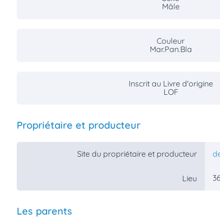
Mâle
Assurances
animo
Connexion
Couleur
Ou
Mar.Pan.Bla
éez
tre
mpte
Inscrit au Livre d'origine
LOF
Propriétaire et producteur
Site du propriétaire et producteur
d
36
Lieu
Les parents