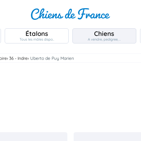
Étalons
Chiens
Tous les mâles dispo..
A vendre, pedigree, ..
oire
36 - Indre
Uberto de Puy Marien