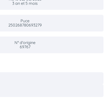
3 an et 5 mois
Puce
250268780693279
N° d'origine
69767