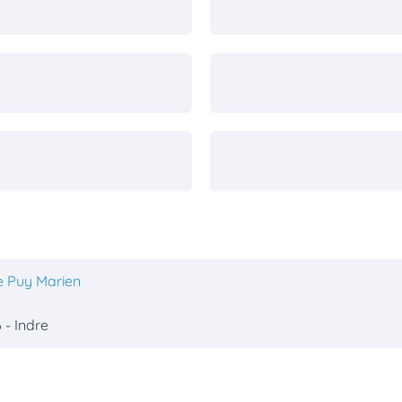
e Puy Marien
 - Indre