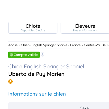
Chiots
Éleveurs
Disponibles, à naître
Sites et informations
Chiots
nibles,
aître
Accueil
Chien
English Springer Spaniel
France - Centre-Val De L
Éleveurs
es et
Compte validé
mations
Étalons
Chien English Springer Spaniel
ous
es
les
Uberto de Puy Marien
po..
Chiens
ndre,
gree,
..
Informations sur le chien
Services
tteurs,
ons ..
Sexe