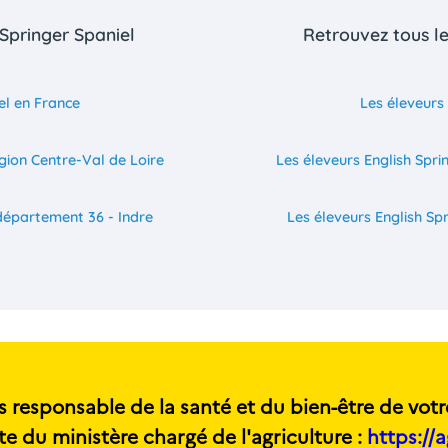
 Springer Spaniel
Retrouvez tous le
el en France
Les éleveurs 
égion Centre-Val de Loire
Les éleveurs English Spri
 département 36 - Indre
Les éleveurs English Sp
s responsable de la santé et du bien-être de votr
te du ministère chargé de l'agriculture :
https://a