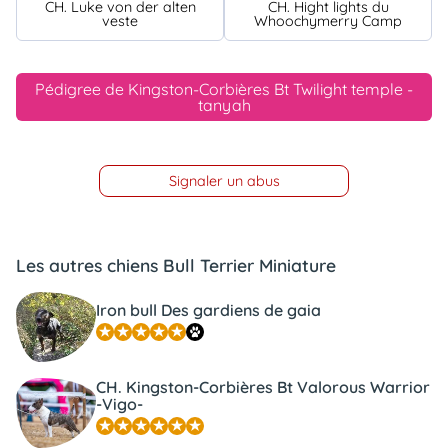
CH. Luke von der alten
CH. Hight lights du
veste
Whoochymerry Camp
Pédigree de Kingston-Corbières Bt Twilight temple -
tanyah
Signaler un abus
Les autres chiens Bull Terrier Miniature
Iron bull Des gardiens de gaia
CH. Kingston-Corbières Bt Valorous Warrior
-Vigo-