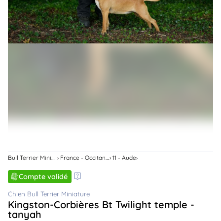
animo
Connexion
Ou
éez
tre
mpte
Bull Terrier Miniature
France - Occitanie
11 - Aude
Compte validé
Chien Bull Terrier Miniature
Kingston-Corbières Bt Twilight temple -
tanyah